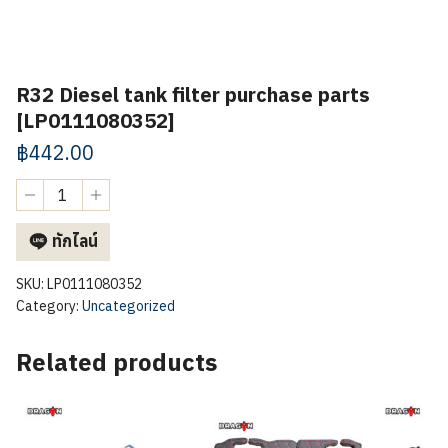
R32 Diesel tank filter purchase parts
[LP0111080352]
฿
442.00
R32
Diesel
tank
ทักไลน์
filter
purchase
parts
SKU:
LP0111080352
[LP0111080352]
Category:
Uncategorized
quantity
Related products