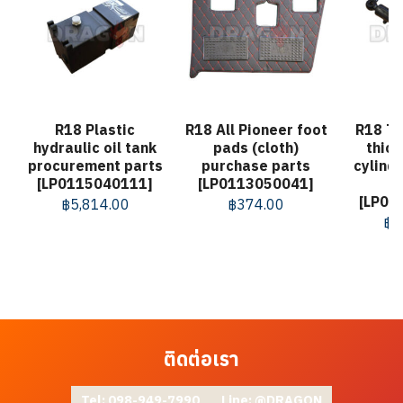
R18 Plastic
R18 All Pioneer foot
R18 Ta
hydraulic oil tank
pads (cloth)
thic
procurement parts
purchase parts
cylind
[LP0115040111]
[LP0113050041]
[LP01
฿
5,814.00
฿
374.00
฿
5
ติดต่อเรา
Tel: 098-949-7990
Line: @DRAGON