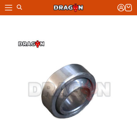
Skip
to
content
งจักรกล
าร
งจักรกล
กับเรา
าร
ซื้อ
กับเรา
ซื้อ