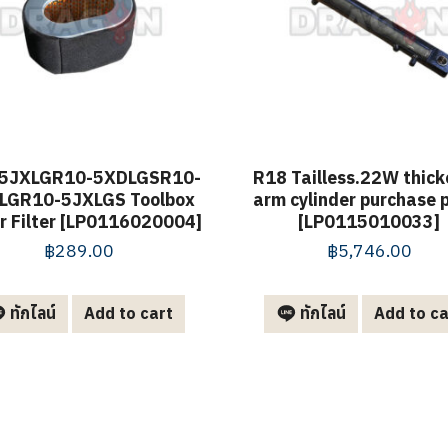
5JXLGR10-5XDLGSR10-
R18 Tailless.22W thic
LGR10-5JXLGS Toolbox
arm cylinder purchase 
ir Filter [LP0116020004]
[LP0115010033]
฿
289.00
฿
5,746.00
ทักไลน์
Add to cart
ทักไลน์
Add to ca