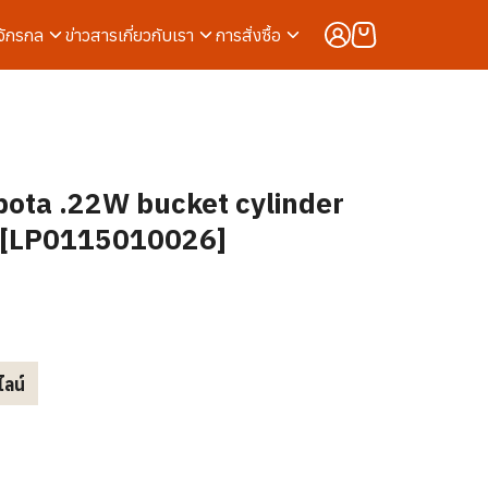
งจักรกล
ข่าวสาร
เกี่ยวกับเรา
การสั่งซื้อ
bota .22W bucket cylinder
s [LP0115010026]
ไลน์