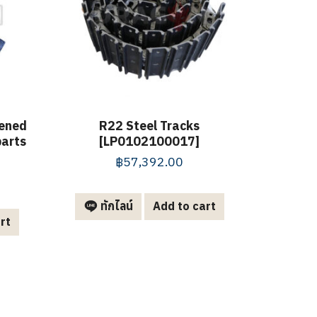
kened
R22 Steel Tracks
parts
[LP0102100017]
฿
57,392.00
ทักไลน์
Add to cart
rt