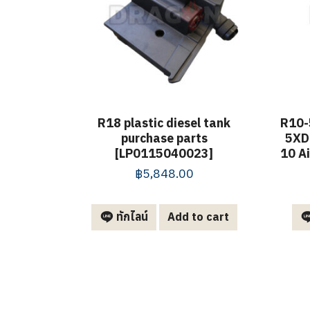
R18 plastic diesel tank
R10-
purchase parts
5XD
[LP0115040023]
10 A
฿
5,848.00
ทักไลน์
Add to cart