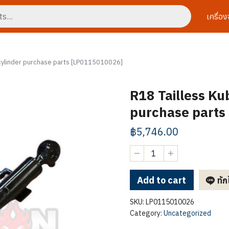
เครื่อ
cylinder purchase parts [LP0115010026]
R18 Tailless Ku
purchase part
฿
5,746.00
R18
Tailless
Kubota
.22W
Add to cart
ทัก
bucket
cylinder
SKU:
LP0115010026
purchase
Category:
Uncategorized
parts
[LP0115010026]