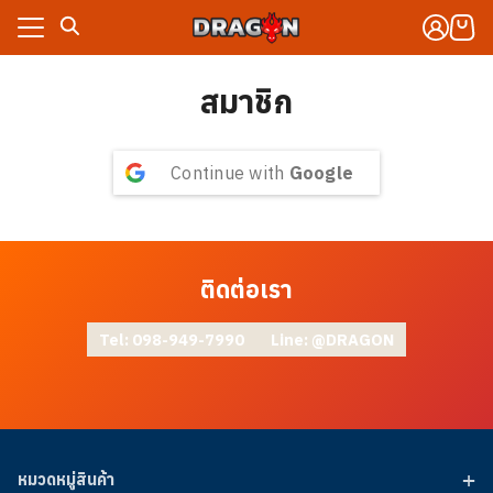
Skip
to
content
สมาชิก
งจักรกล
าร
งจักรกล
Continue with
Google
กับเรา
าร
งซื้อ
กับเรา
งซื้อ
ติดต่อเรา
Tel: 098-949-7990
Line: @DRAGON
หมวดหมู่สินค้า