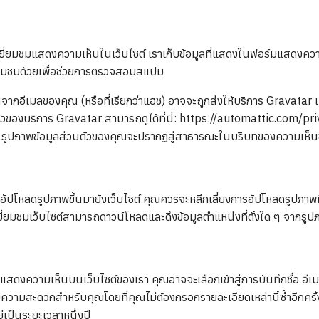
ผู้เยี่ยมชมแสดงความเห็นในเว็บไซต์ เราเก็บข้อมูลที่แสดงในฟอร์มแสดงค
ยี่ยมชมด้วยเพื่อช่วยการตรวจสอบสแปม
จากอีเมลของคุณ (หรือที่เรียกว่าแฮช) อาจจะถูกส่งให้บริการ Gravatar เพื
ของบริการ Gravatar สามารถดูได้ที่นี่: https://automattic.com/pri
 รูปภาพข้อมูลส่วนตัวของคุณจะปรากฏสู่สาธารณะในบริบทของความเห็
อัปโหลดรูปภาพขึ้นมายังเว็บไซต์ คุณควรจะหลีกเลี่ยงการอัปโหลดรูปภาพที่ม
ยี่ยมชมเว็บไซต์สามารถดาวน์โหลดและดึงข้อมูลตำแหน่งที่ตั้งใด ๆ จากรูป
แสดงความเห็นบนเว็บไซต์ของเรา คุณอาจจะเลือกเข้าสู่การบันทึกชื่อ อี
วยความสะดวกสำหรับคุณโดยที่คุณไม่ต้องกรอกรายละเอียดเหล่านี้ซ้ำอีกคร
ยู่เป็นระยะเวลาหนึ่งปี