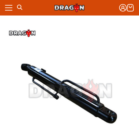
Skip
to
content
งจักรกล
าร
งจักรกล
กับเรา
าร
ซื้อ
กับเรา
ซื้อ