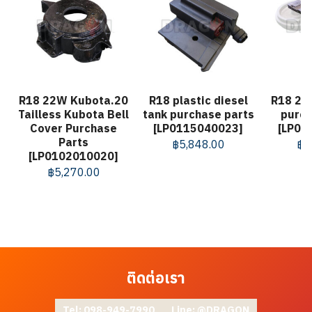
R18 22W Kubota.20
R18 plastic diesel
R18 22
Tailless Kubota Bell
tank purchase parts
purch
Cover Purchase
[LP0115040023]
[LP01
Parts
฿
5,848.00
฿
4
[LP0102010020]
฿
5,270.00
ติดต่อเรา
Tel: 098-949-7990
Line: @DRAGON