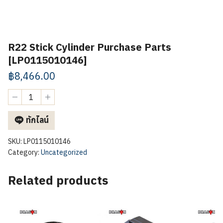
R22 Stick Cylinder Purchase Parts
[LP0115010146]
฿
8,466.00
R22
Stick
Cylinder
ทักไลน์
Purchase
Parts
[LP0115010146]
SKU:
LP0115010146
quantity
Category:
Uncategorized
Related products