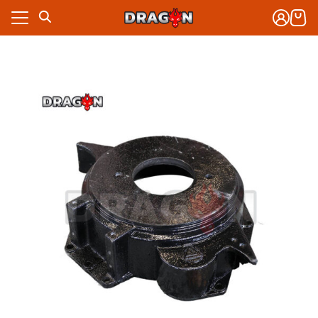
Skip
to
content
งจักรกล
าร
งจักรกล
กับเรา
าร
ซื้อ
กับเรา
ซื้อ