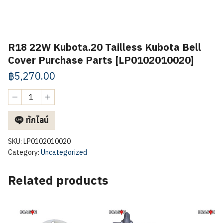
R18 22W Kubota.20 Tailless Kubota Bell
Cover Purchase Parts [LP0102010020]
฿
5,270.00
R18
22W
Kubota.20
ทักไลน์
Tailless
Kubota
Bell
SKU:
LP0102010020
Cover
Category:
Uncategorized
Purchase
Parts
Related products
[LP0102010020]
quantity