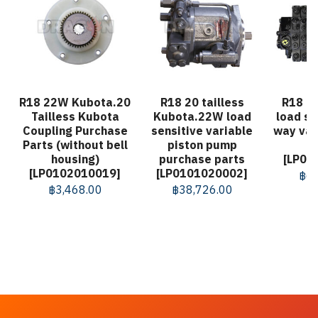
R18 22W Kubota.20
R18 20 tailless
R18 Fu
Tailless Kubota
Kubota.22W load
load se
Coupling Purchase
sensitive variable
way val
Parts (without bell
piston pump
housing)
purchase parts
[LP01
[LP0102010019]
[LP0101020002]
฿
63
฿
3,468.00
฿
38,726.00