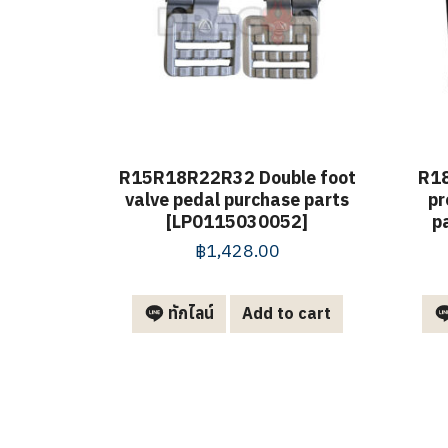
R15R18R22R32 Double foot
R18
valve pedal purchase parts
pr
[LP0115030052]
p
฿
1,428.00
ทักไลน์
Add to cart