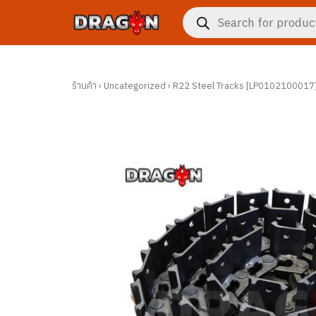
Skip
Products
to
search
content
ร้านค้า
›
Uncategorized
›
R22 Steel Tracks [LP0102100017
งจักรกล
าร
กับเรา
ซื้อ