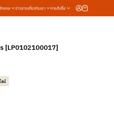
งจักรกล
ข่าวสาร
เกี่ยวกับเรา
การสั่งซื้อ
ks [LP0102100017]
ไลน์