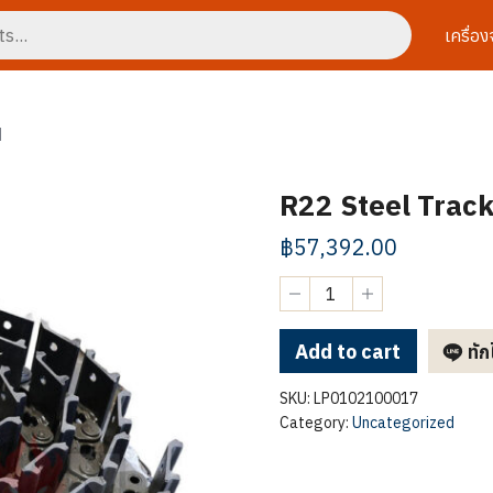
เครื่อ
]
R22 Steel Trac
฿
57,392.00
R22
Steel
Tracks
[LP0102100017]
Add to cart
ทัก
quantity
SKU:
LP0102100017
Category:
Uncategorized