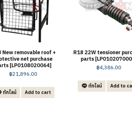
 New removable roof +
R18 22W tensioner pur
otective net purchase
parts [LP010207000
arts [LP0108020064]
฿
4,386.00
฿
21,896.00
ทักไลน์
Add to ca
ทักไลน์
Add to cart