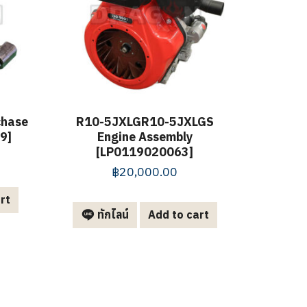
chase
R10-5JXLGR10-5JXLGS
9]
Engine Assembly
[LP0119020063]
฿
20,000.00
rt
ทักไลน์
Add to cart