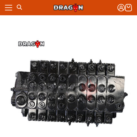
Skip
to
content
งจักรกล
าร
งจักรกล
กับเรา
าร
ซื้อ
กับเรา
ซื้อ