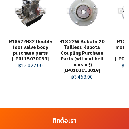
R18R22R32 Double
R18 22W Kubota.20
R18R
foot valve body
Tailless Kubota
motor
purchase parts
Coupling Purchase
[LP0115030059]
Parts (without bell
[LP01
housing)
฿
13,022.00
฿
81
[LP0102010019]
฿
3,468.00
ติดต่อเรา