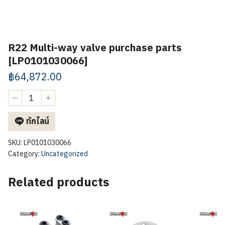
R22 Multi-way valve purchase parts
[LP0101030066]
฿
64,872.00
R22
Multi-
way
ทักไลน์
valve
purchase
parts
SKU:
LP0101030066
[LP0101030066]
Category:
Uncategorized
quantity
Related products