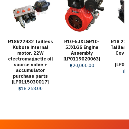
R18R22R32 Tailless
R10-5JXLGR10-
R18 22
Kubota internal
5JXLGS Engine
Tailles
motor. 22W
Assembly
Cover
electromagnetic oil
[LP0119020063]
source valve +
[LP01
฿
20,000.00
accumulator
฿
5
purchase parts
[LP0115030017]
฿
18,258.00