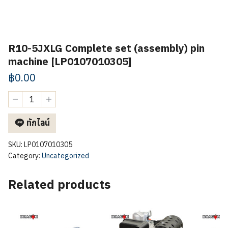
R10-5JXLG Complete set (assembly) pin
machine [LP0107010305]
฿
0.00
R10-
5JXLG
Complete
ทักไลน์
set
(assembly)
pin
SKU:
LP0107010305
machine
Category:
Uncategorized
[LP0107010305]
quantity
Related products