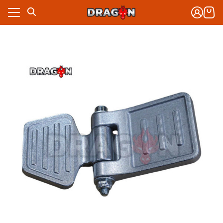
Skip
to
content
งจักรกล
าร
งจักรกล
กับเรา
าร
ซื้อ
กับเรา
ซื้อ