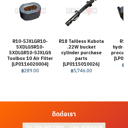
R10-5JXLGR10-
R18 Tailless Kubota
R18
5XDLGSR10-
.22W bucket
hydrau
5XDLGR10-5JXLGS
cylinder purchase
procur
Toolbox 10 Air Filter
parts
[LP01
[LP0116020004]
[LP0115010026]
฿
5
฿
289.00
฿
5,746.00
ติดต่อเรา
Tel: 098-949-7990
Line: @DRAGON