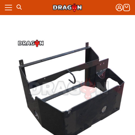
Skip
to
content
งจักรกล
าร
งจักรกล
กับเรา
าร
ซื้อ
กับเรา
ซื้อ