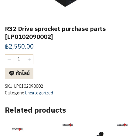
R32 Drive sprocket purchase parts
[LP0102090002]
฿
2,550.00
R32
Drive
sprocket
ทักไลน์
purchase
parts
[LP0102090002]
SKU:
LP0102090002
quantity
Category:
Uncategorized
Related products