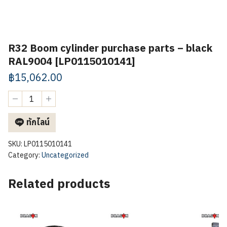
R32 Boom cylinder purchase parts – black
RAL9004 [LP0115010141]
฿
15,062.00
R32
Boom
cylinder
ทักไลน์
purchase
parts
-
SKU:
LP0115010141
black
Category:
Uncategorized
RAL9004
[LP0115010141]
Related products
quantity