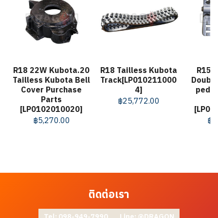
R18 22W Kubota.20
R18 Tailless Kubota
R15R
Tailless Kubota Bell
Track[LP010211000
Double
Cover Purchase
4]
pedal
Parts
฿
25,772.00
[LP0102010020]
[LP01
฿
5,270.00
฿
1
ติดต่อเรา
Tel: 098-949-7990
Line: @DRAGON