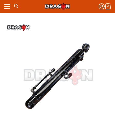
Skip
to
content
งจักรกล
าร
งจักรกล
กับเรา
าร
ซื้อ
กับเรา
ซื้อ