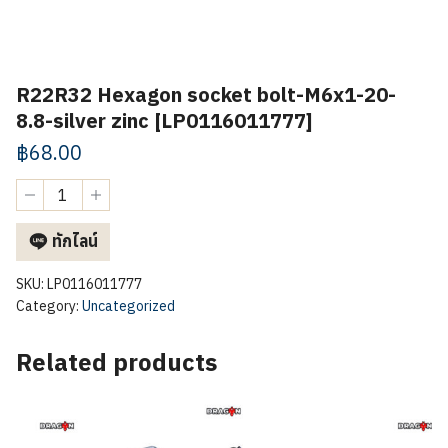
R22R32 Hexagon socket bolt-M6x1-20-
8.8-silver zinc [LP0116011777]
฿
68.00
R22R32
Hexagon
socket
ทักไลน์
bolt-
M6x1-
20-
SKU:
LP0116011777
8.8-
Category:
Uncategorized
silver
zinc
Related products
[LP0116011777]
quantity