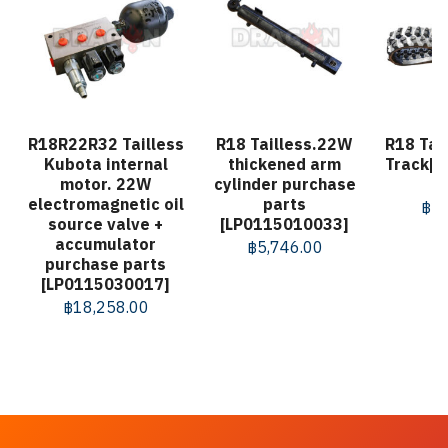
R18R22R32 Tailless
R18 Tailless.22W
R18 Tai
Kubota internal
thickened arm
Track[
motor. 22W
cylinder purchase
electromagnetic oil
parts
฿
25
source valve +
[LP0115010033]
accumulator
฿
5,746.00
purchase parts
[LP0115030017]
฿
18,258.00