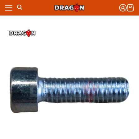
Skip
to
content
งจักรกล
าร
งจักรกล
กับเรา
าร
ซื้อ
กับเรา
ซื้อ