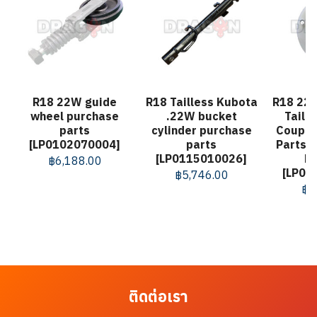
R18 22W guide
R18 Tailless Kubota
R18 22
wheel purchase
.22W bucket
Taill
parts
cylinder purchase
Coupli
[LP0102070004]
parts
Parts (
[LP0115010026]
ho
฿
6,188.00
[LP01
฿
5,746.00
฿
3
ติดต่อเรา