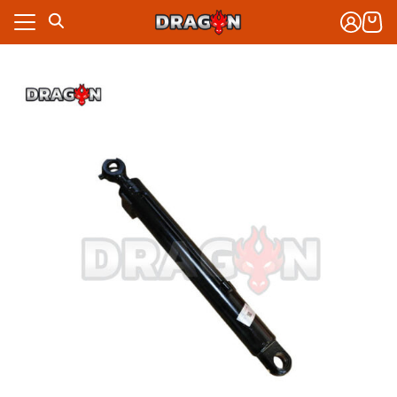
Skip
to
content
งจักรกล
าร
งจักรกล
กับเรา
าร
ซื้อ
กับเรา
ซื้อ