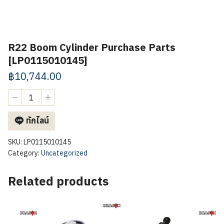
R22 Boom Cylinder Purchase Parts
[LP0115010145]
฿
10,744.00
R22
Boom
Cylinder
ทักไลน์
Purchase
Parts
[LP0115010145]
SKU:
LP0115010145
quantity
Category:
Uncategorized
Related products