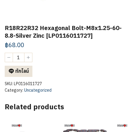
R18R22R32 Hexagonal Bolt-M8x1.25-60-
8.8-Silver Zinc [LP0116011727]
฿
68.00
R18R22R32
Hexagonal
Bolt-
ทักไลน์
M8x1.25-
60-
8.8-
SKU:
LP0116011727
Silver
Category:
Uncategorized
Zinc
[LP0116011727]
Related products
quantity