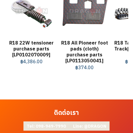
R18 22W tensioner
R18 All Pioneer foot
R18 Tai
purchase parts
pads (cloth)
Track[
[LP0102070009]
purchase parts
[LP0113050041]
฿
4,386.00
฿
25
฿
374.00
ติดต่อเรา
Tel: 098-949-7990
Line: @DRAGON