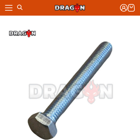
Skip
to
content
งจักรกล
าร
งจักรกล
กับเรา
าร
ซื้อ
กับเรา
ซื้อ