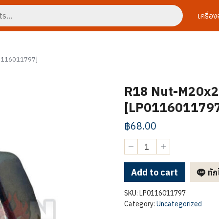
เครื่อ
P0116011797]
R18 Nut-M20x2
[LP011601179
฿
68.00
R18
Nut-
M20x2.5-
-
Add to cart
ทัก
-
White
SKU:
LP0116011797
zinc
Category:
Uncategorized
[LP0116011797]
quantity