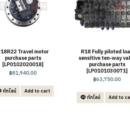
18R22 Travel motor
R18 Fully piloted lo
purchase parts
sensitive ten-way va
[LP0102020018]
purchase parts
[LP0101030071]
฿
81,940.00
฿
63,750.00
ทักไลน์
Add to cart
ทักไลน์
Add to ca