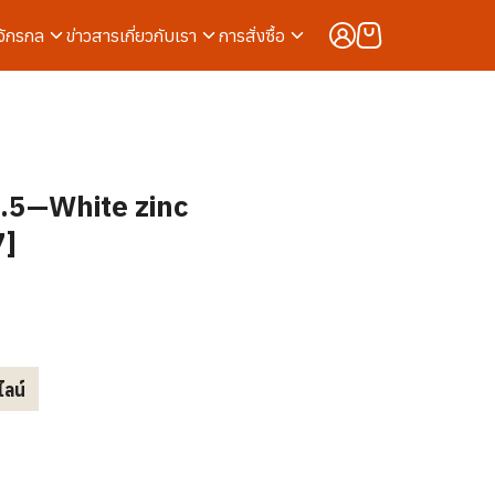
งจักรกล
ข่าวสาร
เกี่ยวกับเรา
การสั่งซื้อ
.5—White zinc
7]
ไลน์