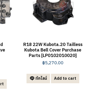
ad
R18 22W Kubota.20 Tailless
lve
Kubota Bell Cover Purchase
Parts [LP0102010020]
฿
5,270.00
ทักไลน์
Add to cart
rt