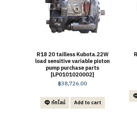
R18 20 tailless Kubota.22W
R
load sensitive variable piston
pump purchase parts
[LP0101020002]
฿
38,726.00
ทักไลน์
Add to cart