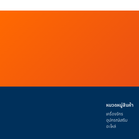
แข็ง
ใช้ในไซต์งานก่อสร้าง งานหนัก
ขูดพื้น
เสียงดัง น้ำหนักเยอะ
ตีนตะขาบยาง
เบา เคลื่อน
ย้ายง่าย ขึ้นกะบะได้
ไม่ทำลายพื้น เหมาะงานสวน
งานเบา
เสริมโครงเหล็กข้างใน แข็งแรง ไม่ขาด
ง่าย
ไม่เหมาะงานหินใหญ่ หรือโคลนลึก
แล้ว
ตีนตะขาบยางอ่อนจริงไหม?หลายคนไม่รู้ว่า…ตีน
ตะขาบยางมีเหล็กเสริมในเนื้อยาง เพื่อให้ทนแรงดึง
แรงบิด ใช้งานหนักได้เหมือนกัน!
สรุป:
DRAGON X1 มาพร้อม ตีนตะขาบยางเสริมเหล็ก ขุด
เก่ง คล่องตัว ขึ้นกะบะได้!
หมวดหมู่สินค้า
เครื่องจักร
อุปกรณ์เสริม
อะไหล่