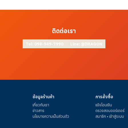
ไหนก็เป๊ะ ลดเวลาทำงาน
ประหยัดน้ำมัน – ไม่ต้อง
ขยับตัวรถบ่อย
ใช้งานคล่องตัว – เหมาะกับงานใน
สวน ทุ่งนา หรือไซต์เล็กๆ
รถขุด DRAGON X1
พร้อมสวิงบูม ตอบโจทย์ทุกงานขุด!น้ำหนัก 1 ตัน ขึ้น
กะบะได้ ขุดแรง ทน ประหยัด
#สวิงบูม #รถขุด
ติดต่อเรา
เล็ก #DRAGONX1 #ขุดแม่นยำ #ทำงานพื้นที่แคบ
#ขุดดินขุดมัน
Tel: 098-949-7990
Line: @DRAGON
ข้อมูลร้านค้า
การสั่งซื้อ
เกี่ยวกับเรา
แจ้งโอนเงิน
ข่าวสาร
ตรวจสอบออร์เดอร์
นโยบายความเป็นส่วนตัว
สมาชิก • เข้าสู่ระบบ