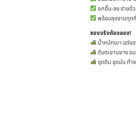
ยกขึ้น-ลง ง่ายด
พร้อมลุยงานทุกที
ของจริงต้องลอง!
น้ำหนักเบา แต่แร
ตีนตะขาบยาง ขนง
ขุดดิน ขุดมัน ท