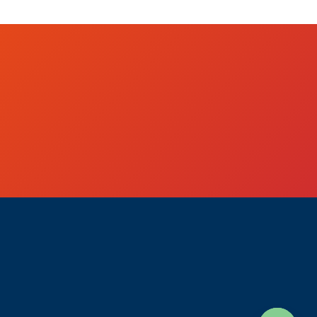
เบา-กลาง
สรุปง่าย ๆ:
รถขุด Dragon รุ่น X1
ใช้เครื่อง ดีเซล 1 สูบ ขุดแรง ประหยัดน้ำมัน พร้อม
ลุยทุกงาน!
สนใจสอบถามได้เลย #ดีเซลเบนซิน
#เลือกเครื่องให้เหมาะ #เครื่องยนต์ดีเซล #รถขุด
ดราก้อน #DragonExcavator