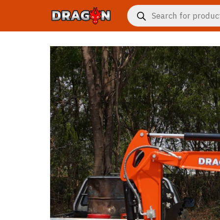
Skip
Products
to
search
content
งจักรกล
าร
กับเรา
ซื้อ