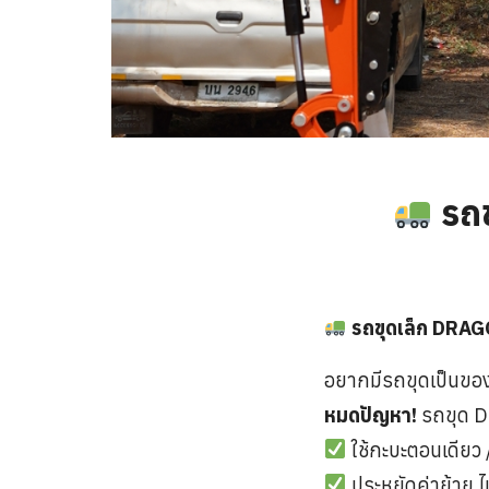
รถข
รถขุดเล็ก DRA
อยากมีรถขุดเป็นของต
หมดปัญหา!
รถขุด DR
ใช้กะบะตอนเดียว /
ประหยัดค่าย้าย ไ