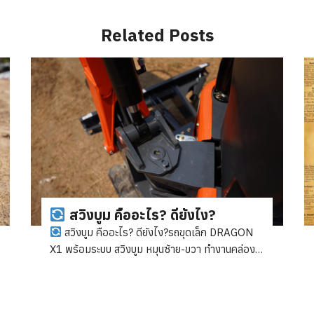
Related Posts
สวิงบูม คืออะไร? ดียังไง?
สวิงบูม คืออะไร? ดียังไง?รถขุดเล็ก DRAGON
X1 พร้อมระบบ สวิงบูม หมุนซ้าย-ขวา ทำงานคล่อง
ตัวกว่าเดิม!
ขุดชิดกำแพง/ต้นไม้ได้ง่าย – ไม่ต้อง
ขยับรถทั้งคัน
ทำงานพื้นที่แคบๆ ได้ดี – หมุนบูมไป
ซ้าย 45° / ขวา 77°
เพิ่มความแม่นยำ – ขุดตรง