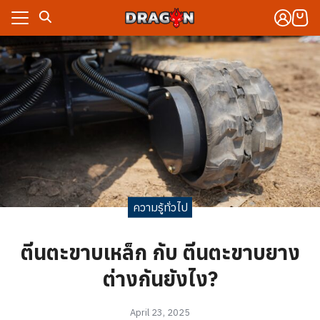
Skip
to
content
งจักรกล
าร
งจักรกล
กับเรา
าร
ซื้อ
กับเรา
ซื้อ
ความรู้ทั่วไป
ตีนตะขาบเหล็ก กับ ตีนตะขาบยาง
ต่างกันยังไง?
April 23, 2025