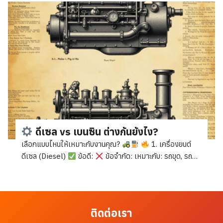
กะบะธรรมดาได้เลย!
ใช้กะบะตอนเดียว / แค็บก็เอาอยู่
ประหยัดค่าย้าย ไม่ต้องเช่ารถลาก
ยกขึ้น-ลง ง่ายด้วยเครน
หรือทางลาด
พร้อมลุยงานทุกที่ เคลื่อนย้ายสะดวก ของจริง
ต้องลอง!
น้ำหนักเบา แต่แรงขุดเต็มกำลัง
ตีนตะขาบยาง
ขนง่าย ไม่ทำลายพื้นกะบะ
ขุดดิน ขุดมัน ทำงานในสวนแบบมือ
อาชีพ
ดีเซล vs เบนซิน ต่างกันยังไง?
เลือกแบบไหนให้เหมาะกับงานคุณ?
1. เครื่องยนต์
ดีเซล (Diesel)
ข้อดี:
ข้อจำกัด: เหมาะกับ: รถขุด, รถ
บรรทุก, งานหนักทุกชนิด
2. เครื่องยนต์เบนซิน (Gasoline)
ข้อดี:
ข้อจำกัด: เหมาะกับ: รถยนต์ทั่วไป, เครื่องปั่นไฟ
เล็ก, งานเบา-กลาง
สรุปง่าย ๆ:
รถขุด Dragon รุ่น X1
ใช้เครื่อง ดีเซล 1 สูบ ขุดแรง ประหยัดน้ำมัน พร้อมลุยทุกงาน!
ติดต่อเรา
สนใจสอบถามได้เลย #ดีเซลเบนซิน #เลือกเครื่องให้เหมาะ