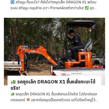
สวิงบูม คืออะไร? ดียังไง?รถขุดเล็ก DRAGON X1 พร้อม
ระบบ สวิงบูม หมุนซ้าย-ขวา ทำงานคล่องตัวกว่าเดิม!
ขุดชิด
กำแพง/ต้นไม้ได้ง่าย – ไม่ต้องขยับรถทั้งคัน
ทำงานพื้นที่
แคบๆ ได้ดี – หมุนบูมไปซ้าย 45° / ขวา 77°
เพิ่มความ
แม่นยำ – ขุดตรงไหนก็เป๊ะ ลดเวลาทำงาน
ประหยัดน้ำมัน –
ไม่ต้องขยับตัวรถบ่อย
ใช้งานคล่องตัว – เหมาะกับงานใน
สวน ทุ่งนา หรือไซต์เล็กๆ
รถขุด DRAGON X1 พร้อมสวิง
บูม ตอบโจทย์ทุกงานขุด!น้ำหนัก 1 ตัน ขึ้นกะบะได้ ขุดแรง ทน
ประหยัด
#สวิงบูม #รถขุดเล็ก #DRAGONX1 #ขุด
แม่นยำ #ทำงานพื้นที่แคบ #ขุดดินขุดมัน
รถขุดเล็ก DRAGON X1 ขึ้นหลังกะบะได้
จริง!
รถขุดเล็ก DRAGON X1 ขึ้นหลังกะบะได้จริง! ไม่ต้องง้อรถ
เทรลเลอร์
อยากมีรถขุดเป็นของตัวเอง แต่ไม่มีรถใหญ่ไว้
ขน?หมดปัญหา! รถขุด DRAGON X1 น้ำหนักแค่ 1 ตัน ขึ้นหลัง